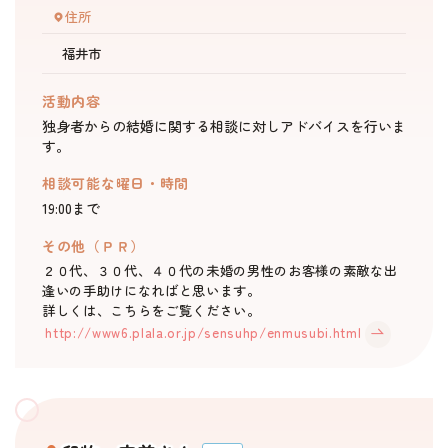
住所
婚活支援事業
福井市
活動内容
お役立ち情報
独身者からの結婚に関する相談に対しアドバイスを行いま
す。
その他
相談可能な曜日・時間
19:00まで
その他（ＰＲ）
ふくい婚活サポートセンターについて
２０代、３０代、４０代の未婚の男性のお客様の素敵な出
このサイトについて・問合せ先
プライバシーポリシー
逢いの手助けになればと思います。
詳しくは、こちらをご覧ください。
サイトマップ
http://www6.plala.or.jp/sensuhp/enmusubi.html