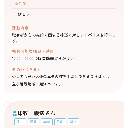
住所
鯖江市
活動内容
独身者からの結婚に関する相談に対しアドバイスを行いま
ふく恋
す。
ふくい結婚応援ポータル
相談可能な曜日・時間
17:00～20:00（特に18:00ごろが良い）
トップページ
その他（ＰＲ）
少しでも若い人達の幸せの道を手助けできるならばと…
お知らせ
主な活動地域は鯖江市です。
マッチングシステム
成婚者の声
印牧 義浩さん
福井
坂井
奥越
丹南
嶺南
イベント・セミナー