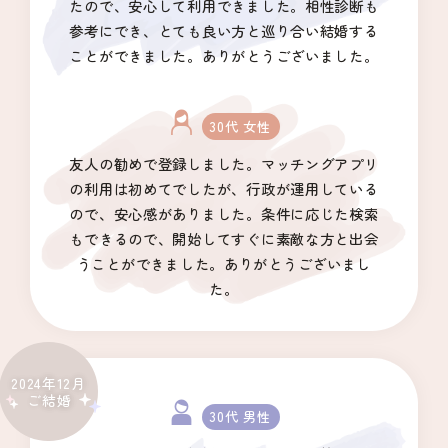
たので、安心して利用できました。相性診断も
参考にでき、とても良い方と巡り合い結婚する
ことができました。ありがとうございました。
30代 女性
ふく恋
友人の勧めで登録しました。マッチングアプリ
ふくい結婚応援ポータル
の利用は初めてでしたが、行政が運用している
ので、安心感がありました。条件に応じた検索
もできるので、開始してすぐに素敵な方と出会
トップページ
うことができました。ありがとうございまし
た。
お知らせ
マッチングシステム
2024年12月
ご結婚
成婚者の声
30代 男性