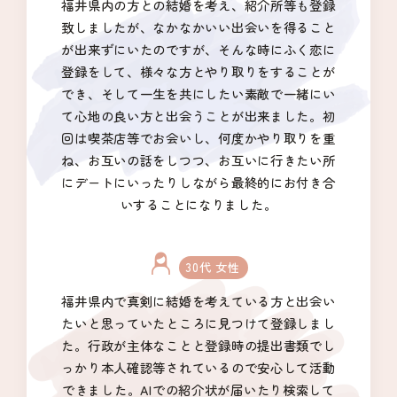
福井県内の方との結婚を考え、紹介所等も登録
イベント・セミナー
致しましたが、なかなかいい出会いを得ること
が出来ずにいたのですが、そんな時にふく恋に
登録をして、様々な方とやり取りをすることが
婚活支援事業
でき、そして一生を共にしたい素敵で一緒にい
て心地の良い方と出会うことが出来ました。初
お役立ち情報
回は喫茶店等でお会いし、何度かやり取りを重
ね、お互いの話をしつつ、お互いに行きたい所
その他
にデートにいったりしながら最終的にお付き合
いすることになりました。
ふくい婚活サポートセンターについて
30代 女性
このサイトについて・問合せ先
プライバシーポリシー
福井県内で真剣に結婚を考えている方と出会い
サイトマップ
たいと思っていたところに見つけて登録しまし
た。行政が主体なことと登録時の提出書類でし
っかり本人確認等されているので安心して活動
できました。AIでの紹介状が届いたり検索して