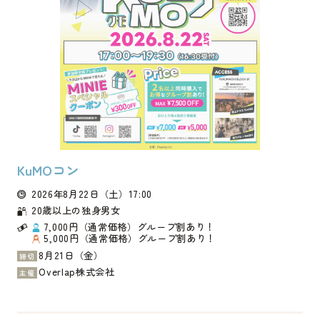
トップページ
お知らせ
マッチングシステム
成婚者の声
KuMOコン
2026年8月22日
（土）
17:00
イベント・セミナー
20歳以上の独身男女
7,000円（通常価格）グループ割あり！
5,000円（通常価格）グループ割あり！
婚活支援事業
8月21日（金）
締切
Overlap株式会社
主催
お役立ち情報