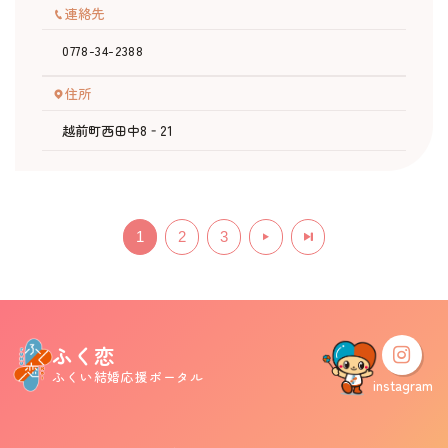
連絡先
0778-34-2388
住所
越前町西田中8‐21
1
2
3
ふく恋
ふくい結婚応援ポータル
instagram