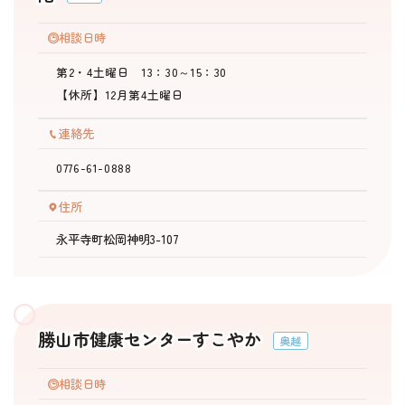
ふく恋
相談日時
ふくい結婚応援ポータル
第2・4土曜日 13：30～15：30
【休所】12月第4土曜日
トップページ
連絡先
お知らせ
0776-61-0888
住所
マッチングシステム
永平寺町松岡神明3-107
成婚者の声
イベント・セミナー
勝山市健康センターすこやか
奥越
婚活支援事業
相談日時