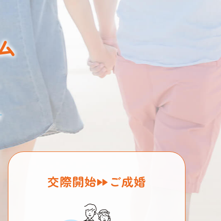
ム
。
す
交際開始
ご成婚