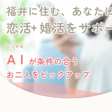
福井に住む、あなた
恋活
婚活をサポ
人工知能
ＡＩ
が条件の合う
お二人をピックアップ