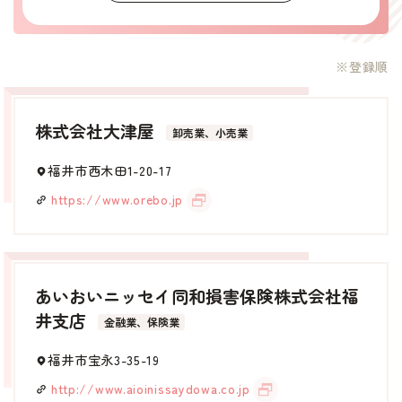
お知らせ
※登録順
マッチングシステム
株式会社大津屋
卸売業、小売業
成婚者の声
福井市西木田1-20-17
https://www.orebo.jp
イベント・セミナー
婚活支援事業
あいおいニッセイ同和損害保険株式会社福
お役立ち情報
井支店
金融業、保険業
その他
福井市宝永3-35-19
http://www.aioinissaydowa.co.jp