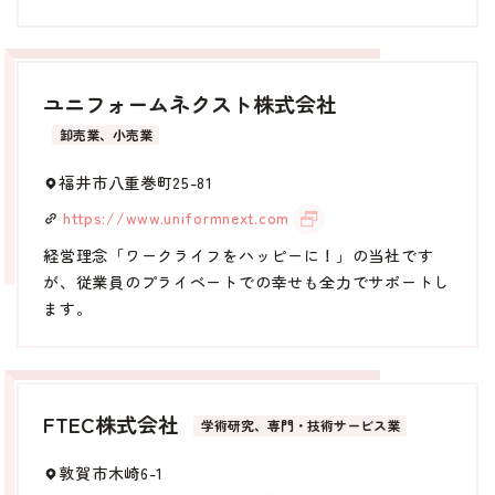
ふくい婚活サポートセンターについて
このサイトについて・問合せ先
プライバシーポリシー
ユニフォームネクスト株式会社
サイトマップ
卸売業、小売業
福井市八重巻町25-81
https://www.uniformnext.com
経営理念「ワークライフをハッピーに！」の当社です
が、従業員のプライベートでの幸せも全力でサポートし
ます。
FTEC株式会社
学術研究、専門・技術サービス業
敦賀市木崎6-1