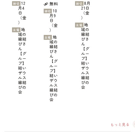
12
8月
無料
締切
締切
月4
21日
10
締切
日
（金
月9
（金
）
日
）
地
（金
主催
地
域の
）
主催
域の
縁結
地
主催
縁結
びさ
域の
びさ
ん
縁結
ん
【グ
びさ
【グ
ルー
ん
ルー
プ】
【グ
プ】
結い
ルー
結い
ザウ
プ】
ザウ
ルス
結い
ルス
縁結
ザウ
縁結
びの
ルス
びの
会
縁結
会
びの
会
もっと見る