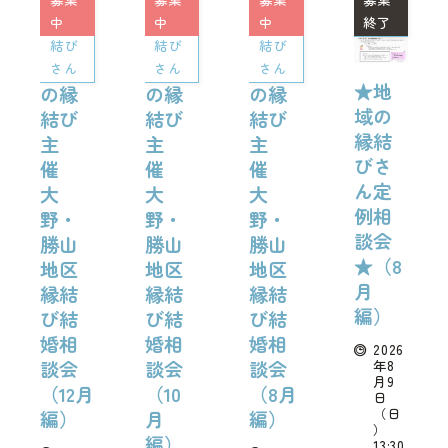
の縁
中
の縁
中
の縁
中
市町
終了
お知らせ
結び
結び
結び
地域
地域
地域
さん
さん
さん
★地
の縁
の縁
の縁
マッチングシステム
域の
結び
結び
結び
縁結
主
主
主
成婚者の声
びさ
催
催
催
ん定
大
大
大
例相
イベント・セミナー
野・
野・
野・
談会
勝山
勝山
勝山
★（8
地区
地区
地区
婚活支援事業
月
縁結
縁結
縁結
編）
び結
び結
び結
お役立ち情報
婚相
婚相
婚相
2026
談会
談会
談会
年8
月9
その他
（12月
（10
（8月
日
（日
編）
月
編）
）
編）
13:30