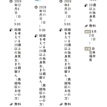
2026
2026
ふくい婚活サポートセンターについて
年12
年8
20歳
2026
月6
月23
以上
年10
このサイトについて・問合せ先
プライバシーポリシー
日
日
の独
月11
（日
（日
身男
日
サイトマップ
）
）
女
（日
9:00
9:00
無料
）
結婚
結婚
9:00
8月
締切
を考
を考
2日
結婚
えて
えて
（日
を考
いる
いる
）
えて
20歳
20歳
いる
自
以上
以上
主催
20歳
治体
の独
の独
以上
福井
身男
身男
の独
県
女、
女、
身男
また
また
女、
は親
は親
また
御さ
御さ
は親
ん
ん
御さ
（奥
（奥
ん
越地
越地
（奥
区に
区に
越地
お住
お住
区に
いの
いの
お住
方）
方）
いの
無料
無料
方）