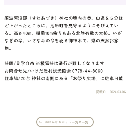
須波阿湏疑（すわあづき）神社の境内の奥、山道を５分ほ
ど上がったところに、池田町を見守るようにそびえてい
る。高さ40m、樹周10m余りもある北陸有数の大杉。いざ
なぎの命、いざなみの命を祀る御神木で、県の天然記念
物。
時間/見学自由 ※積雪時は通行が難しくなります
お問合せ先/いけだ農村観光協会 0778-44-8060
駐車場/20台 神社の南側にある「お祭り広場」に駐車可能
掲載日
2024.03.06
お出かけスポット一覧の一覧