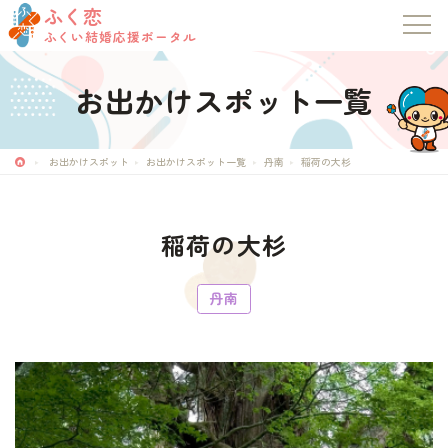
ふく恋
ふくい結婚応援ポータル
お出かけスポット一覧
お出かけスポット
お出かけスポット一覧
丹南
稲荷の大杉
ふく恋
稲荷の大杉
ふくい結婚応援ポータル
丹南
トップページ
お知らせ
マッチングシステム