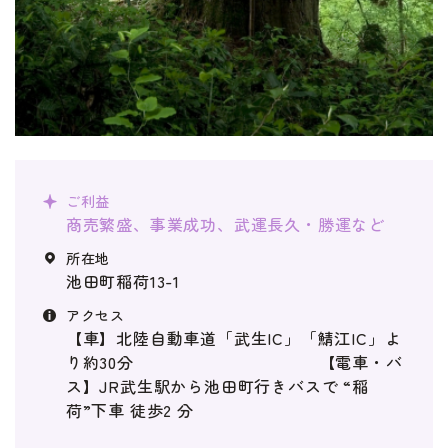
商売繁盛、事業成功、武運長久・勝運など
池田町稲荷13-1
【車】北陸自動車道「武生IC」「鯖江IC」よ
り約30分 【電車・バ
ス】JR武生駅から池田町行きバスで “稲
荷”下車 徒歩2 分