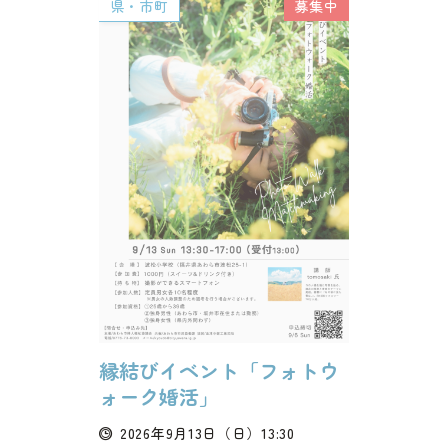
県・市町
募集中
縁結びイベント「フォトウ
ォーク婚活」
2026年9月13日
（日）
13:30