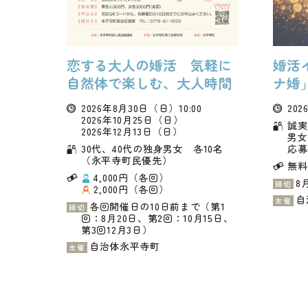
恋する大人の婚活 気軽に
婚活
自然体で楽しむ、大人時間
ナ婚
2026年8月30日
（日）
10:00
202
2026年10月25日
（日）
誠実
2026年12月13日
（日）
男女
30代、40代の独身男女 各10名
応募
（永平寺町民優先）
無料
4,000円（各回）
8
締切
2,000円（各回）
自
主催
各回開催日の10日前まで（第1
締切
回：8月20日、第2回：10月15日、
第3回12月3日）
自治体永平寺町
主催