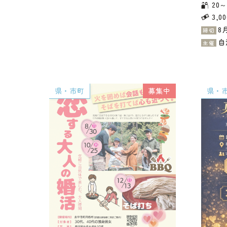
20
3,0
8
締切
自
主催
県・市町
募集中
県・