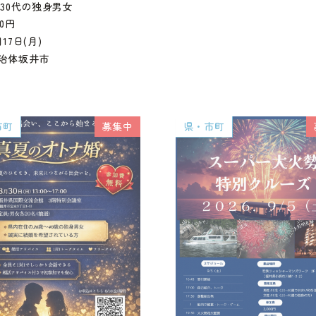
～30代の独身男女
00円
月17日(月)
治体坂井市
市町
募集中
県・市町