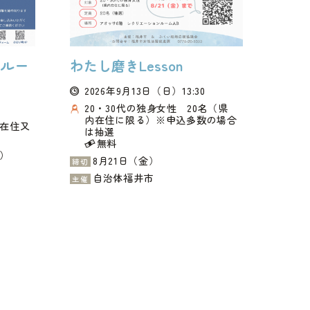
クルー
わたし磨きLesson
2026年9月13日
（日）
13:30
20・30代の独身女性 20名（県
内在住に限る）※申込多数の場合
町在住又
は抽選
無料
方）
8月21日（金）
締切
自治体福井市
主催