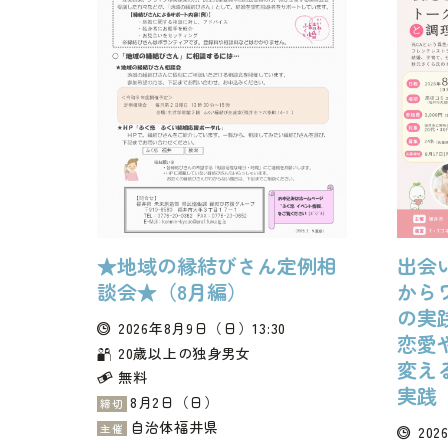
★地域の縁結びさん定例相
出会
談会★（8月編）
から
の実
2026年8月9日
（日）
13:30
恋愛
20歳以上の独身男女
変え
無料
実践
8月2日（日）
締切
自治体福井県
主催
202