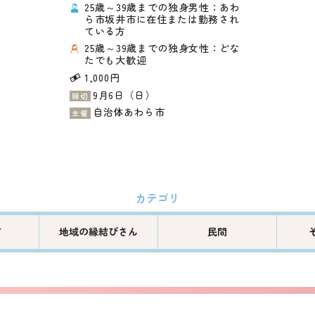
25歳～39歳までの独身男性：あわ
ら市坂井市に在住または勤務され
ている方
25歳～39歳までの独身女性：どな
たでも大歓迎
1,000円
9月6日（日）
締切
自治体あわら市
主催
町
地域の縁結びさん
民間