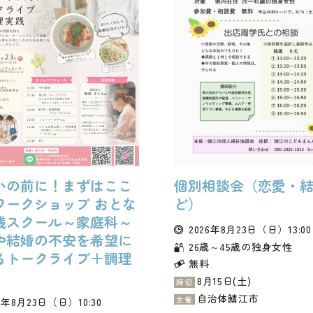
いの前に！まずはここ
個別相談会（恋愛・
ワークショップ おとな
ど）
践スクール～家庭科～
2026年8月23日
（日）
13:00
や結婚の不安を希望に
26歳～45歳の独身女性
るトークライブ＋調理
無料
8月15日(土)
締切
自治体鯖江市
主催
6年8月23日
（日）
10:30