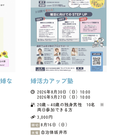
結婚な
婚活力アップ塾
2026年8月30日
（日）
10:00
2026年9月27日
（日）
10:00
20歳～40歳の独身男性 10名 ※
両日参加できる方
3,000円
8月16日（日）
締切
自治体坂井市
主催