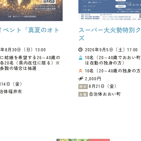
イベント「真夏のオト
スーパー大火勢特別
」
ズ
6年8月30日
（日）
13:00
2026年9月5日
（土）
17:00
に結婚を希望する26～40歳の
10名（20～40歳でおおい
各20名（県内在住に限る）※
は在勤の独身の方）
多数の場合は抽選
10名（20～40歳の独身の
2,000円
月14日（金）
8月21日（金）
締切
治体福井市
自治体おおい町
主催